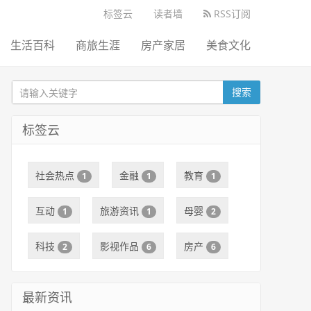
标签云
读者墙
RSS订阅
生活百科
商旅生涯
房产家居
美食文化
搜索
标签云
社会热点
金融
教育
1
1
1
互动
旅游资讯
母婴
1
1
2
科技
影视作品
房产
2
6
6
最新资讯