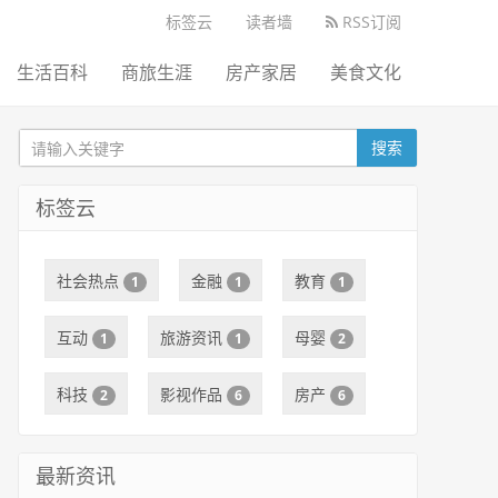
标签云
读者墙
RSS订阅
生活百科
商旅生涯
房产家居
美食文化
搜索
标签云
社会热点
金融
教育
1
1
1
互动
旅游资讯
母婴
1
1
2
科技
影视作品
房产
2
6
6
最新资讯